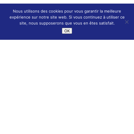
En période de sécheresse, quelques gestes
Nous utilisons des cookies pour vous garantir la meilleure
simples permettent ainsi de préserver
expérience sur notre site web. Si vous continuez à utiliser ce
site, nous supposerons que vous en êtes satisfait.
durablement la qualité de la boîte cornée.
OK