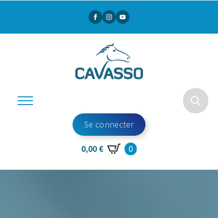
Search
Se connecter
for:
0
0,00
€