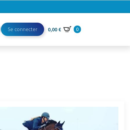
Se connecter
0
0,00
€
h