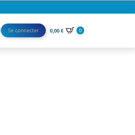
Se connecter
0
0,00
€
h