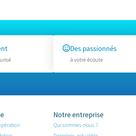
ent
Des passionnés
urisé
à votre écoute
me
Notre entreprise
upération
Qui sommes-nous ?
tidien
Dernières actualités