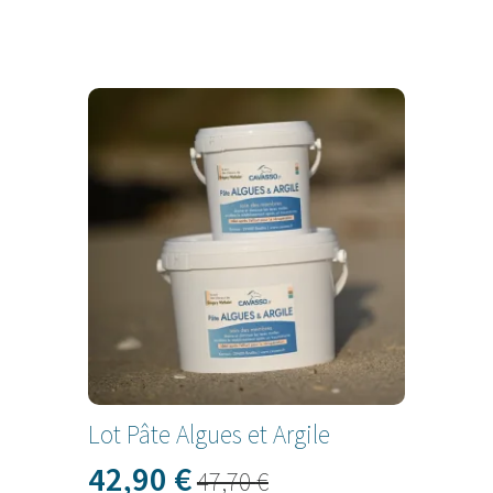
PROMO !
Lot Pâte Algues et Argile
42,90
€
47,70
€