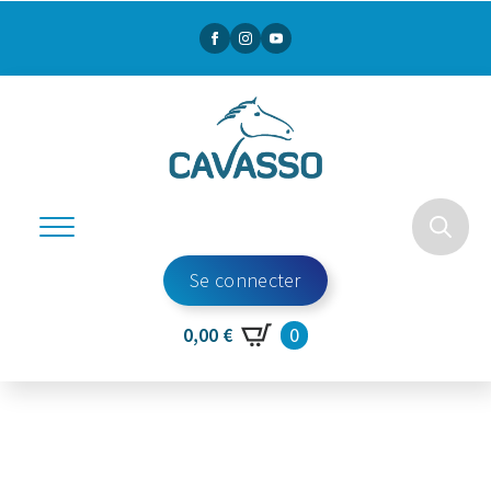
Search
Se connecter
for:
0
0,00
€