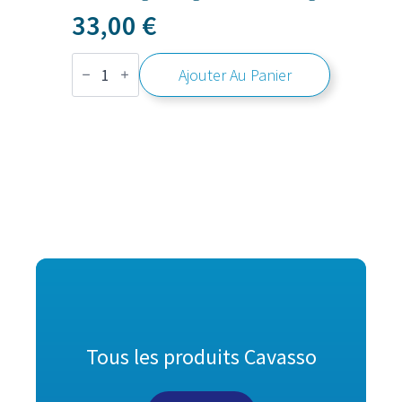
33,00
€
quantité
Ajouter Au Panier
de
Pâte
d’algue
argile
seau
2,5
kg
Tous les produits Cavasso