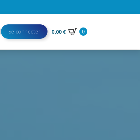
Se connecter
0
0,00
€
h