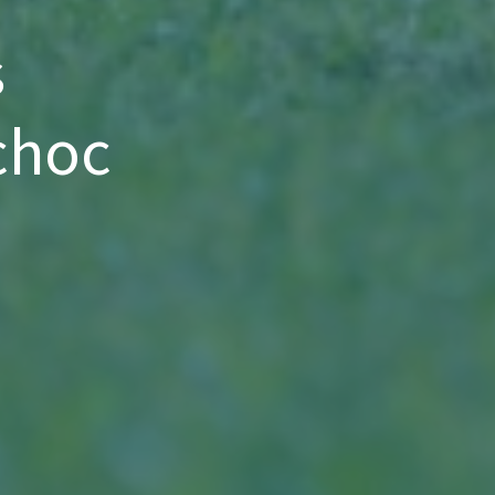
s
choc