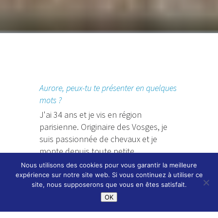
Aurore, peux-tu te présenter en quelques
mots ?
J'ai 34 ans et je vis en région
parisienne. Originaire des Vosges, je
suis passionnée de chevaux et je
monte depuis toute petit
e.
Nous utilisons des cookies pour vous garantir la meilleure
expérience sur notre site web. Si vous continuez à utiliser ce
Et nous dire qui est Dune ?
site, nous supposerons que vous en êtes satisfait.
Dune est ma jument depuis
OK
maintenant 2 ans et demi, j'ai eu un