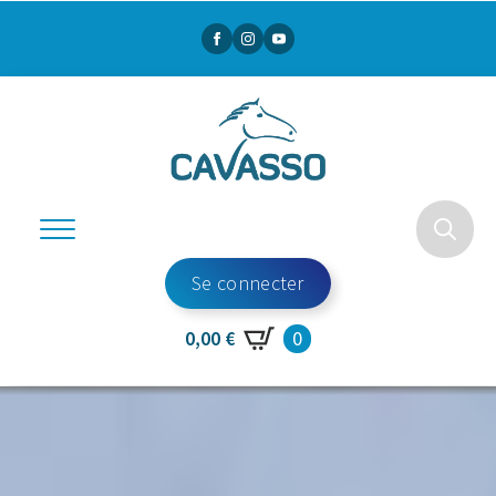
Search
Se connecter
for:
0
0,00
€