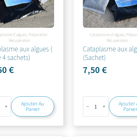
plasme d'algues, Préparation
Cataplasme d'algues, Prépar
Récupération
Récupération
lasme aux algues (
Cataplasme aux al
e 4 sachets)
(Sachet)
50
€
7,50
€
té
quantité
Ajouter Au
Ajouter
de
Panier
Panie
lasme
Cataplasme
aux
algues
(Sachet)