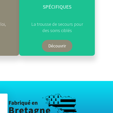
SPÉCIFIQUES
loi,
La trousse de secours pour
des soins ciblés
Découvrir