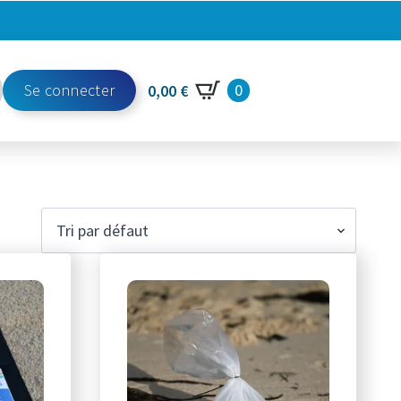
Se connecter
0
0,00
€
h