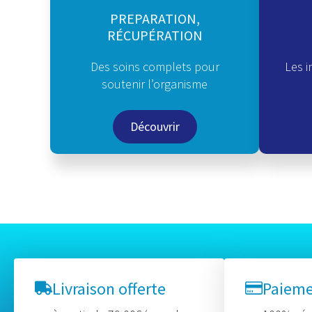
PREPARATION,
RÉCUPÉRATION
Des soins complets pour
Les i
soutenir l’organisme
Découvrir
Livraison offerte
Paiem