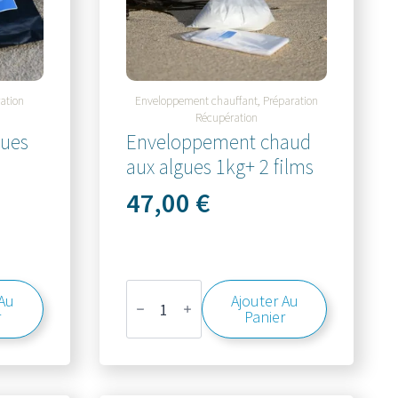
ation
Enveloppement chauffant, Préparation
Récupération
gues
Enveloppement chaud
aux algues 1kg+ 2 films
47,00
€
quantité
 Au
Ajouter Au
de
r
Panier
Enveloppement
chaud
aux
algues
1kg+