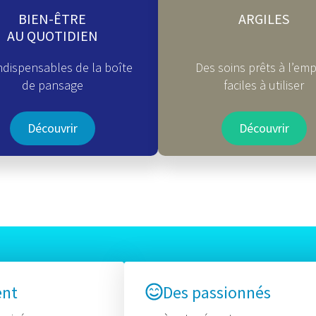
BIEN-ÊTRE
ARGILES
AU QUOTIDIEN
ndispensables de la boîte
Des soins prêts à l’emp
de pansage
faciles à utiliser
Découvrir
Découvrir
ent
Des passionnés