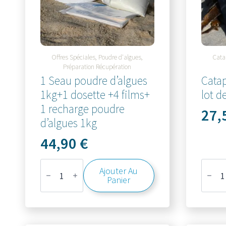
Offres Spéciales, Poudre d'algues,
Cata
Préparation Récupération
1 Seau poudre d’algues
Catap
1kg+1 dosette +4 films+
lot d
1 recharge poudre
27,
d’algues 1kg
44,90
€
quantité
quanti
Ajouter Au
de
de
Panier
1
Catap
Seau
aux
poudre
algues
d'algues
(
1kg+1
lot