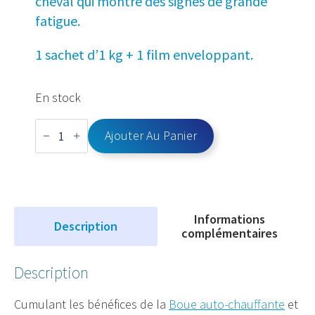
cheval qui montre des signes de grande
fatigue.
1 sachet d’1 kg + 1 film enveloppant.
En stock
quantité
Ajouter Au Panier
de
Enveloppement
chaud
aux
algues
1kg+
2
Informations
films
Description
complémentaires
Description
Cumulant les bénéfices de la
Boue auto-chauffante
et