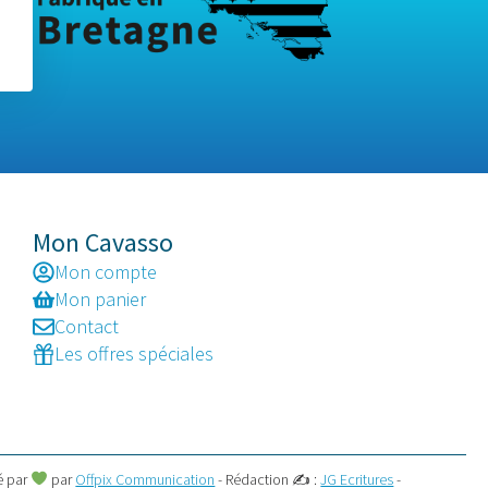
Mon Cavasso
Mon compte
Mon panier
Contact
Les offres spéciales
é par
par
Offpix Communication
- Rédaction ✍ :
JG Ecritures
-