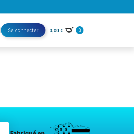
Se connecter
0
0,00
€
h