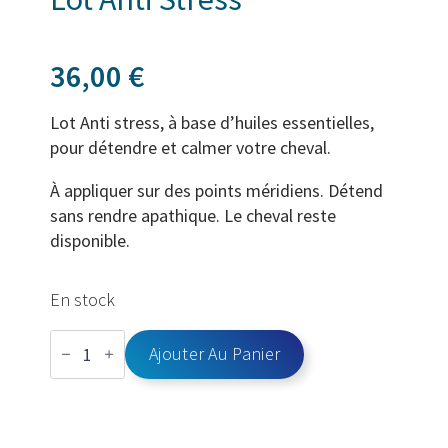
36,00
€
Lot Anti stress, à base d’huiles essentielles,
pour détendre et calmer votre cheval.
À appliquer sur des points méridiens. Détend
sans rendre apathique. Le cheval reste
disponible.
En stock
quantité
Ajouter Au Panier
de
Lot
Anti
Stress