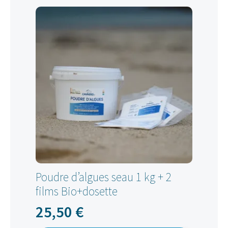
Poudre d’algues seau 1 kg + 2
films Bio+dosette
25,50
€